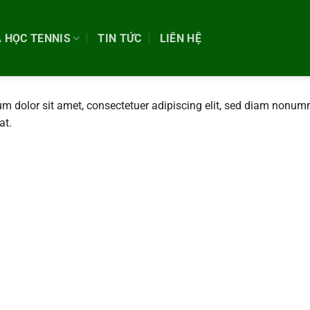
 HỌC TENNIS
TIN TỨC
LIÊN HỆ
m dolor sit amet, consectetuer adipiscing elit, sed diam nonu
at.