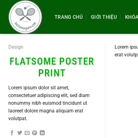
Chuyển
đến
TRANG CHỦ
GIỚI THIỆU
KHÓA
nội
dung
Design
Lorem ipsu
erat volutp
FLATSOME POSTER
PRINT
Lorem ipsum dolor sit amet,
consectetuer adipiscing elit, sed diam
nonummy nibh euismod tincidunt ut
laoreet dolore magna aliquam erat
volutpat.