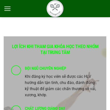
Chuyển
đến
nội
dung
LỢI ÍCH KHI THAM GIA KHÓA HỌC THEO NHÓM
TẠI TRUNG TÂM
ĐỘI NGŨ CHUYÊN NGHIỆP
Khi đăng ký học viên sẽ được các HLV
hướng dẫn tận tình, chu đáo, đánh đúng
kỹ thuật để giảm các chấn thương về vai,
xương, khớp.
CHẤT LƯỢNG GIẢNG DẠY