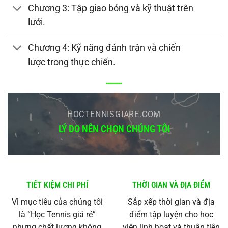
Chương 3: Tập giao bóng và kỹ thuật trên
lưới.
Chương 4: Kỹ năng đánh trận và chiến
lược trong thực chiến.
HOCTENNISGIARE.COM
LÝ
DO NÊN CHỌN CHÚNG TÔI
TIẾT KIỆM CHI PHÍ
THỜI GIAN VÀ ĐỊA ĐIỂM
Vì mục tiêu của chúng tôi
Sắp xếp thời gian và địa
là “Học Tennis giá rẻ”
điểm tập luyện cho học
nhưng chất lượng không
viên linh hoạt và thuận tiện