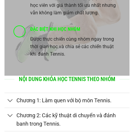
học viên với giá thành tối ưu nhất nhưng
vẫn không làm giảm chất lượng.
ĐẶC BIỆT KHI HỌC NHÓM
Được thực chiến cùng nhóm ngay trong
thời gian học và chia sẻ các chiến thuật
khi đánh Tennis.
NỘI DUNG KHÓA HỌC TENNIS THEO NHÓM
Chương 1: Làm quen với bộ môn Tennis.
Chương 2: Các kỹ thuật di chuyển và đánh
banh trong Tennis.